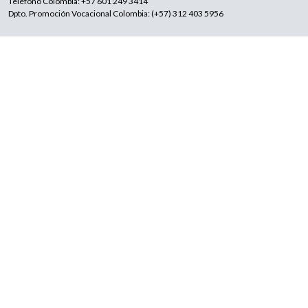
Teléfono Colombia: +57 601 249 3414
Dpto. Promoción Vocacional Colombia: (+57) 312 403 5956