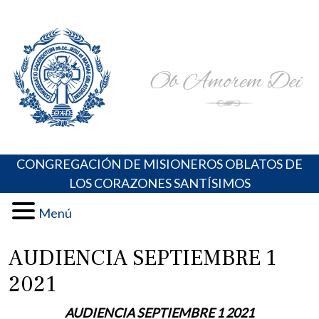
Skip
Portal de los Padres Oblatos. Advocaciones Marianas,
Misioneros Oblatos o.cc.ss
to
Oraciones, Música religiosa y más
content
CONGREGACIÓN DE MISIONEROS OBLATOS DE
LOS CORAZONES SANTÍSIMOS
Menú
AUDIENCIA SEPTIEMBRE 1
2021
AUDIENCIA SEPTIEMBRE 1 2021