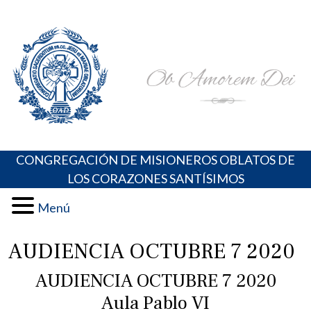
Skip
Portal de los Padres Oblatos. Advocaciones Marianas,
Misioneros Oblatos o.cc.ss
to
Oraciones, Música religiosa y más
content
CONGREGACIÓN DE MISIONEROS OBLATOS DE
LOS CORAZONES SANTÍSIMOS
Menú
AUDIENCIA OCTUBRE 7 2020
AUDIENCIA OCTUBRE 7 2020
Aula Pablo VI