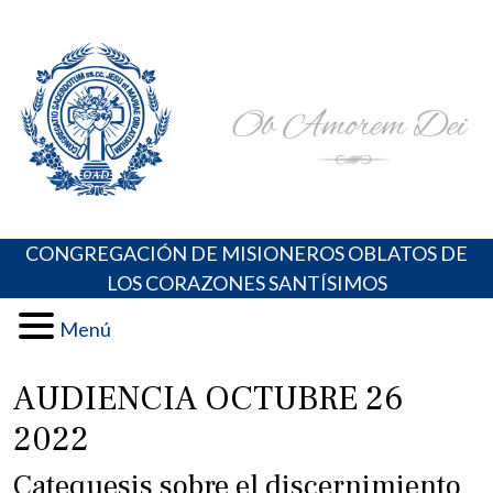
Skip
Portal de los Padres Oblatos. Advocaciones Marianas,
Misioneros Oblatos o.cc.ss
to
Oraciones, Música religiosa y más
content
CONGREGACIÓN DE MISIONEROS OBLATOS DE
LOS CORAZONES SANTÍSIMOS
Menú
AUDIENCIA OCTUBRE 26
2022
Catequesis sobre el discernimiento