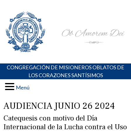
Skip
Portal de los Padres Oblatos. Advocaciones Marianas,
Misioneros Oblatos o.cc.ss
to
Oraciones, Música religiosa y más
content
CONGREGACIÓN DE MISIONEROS OBLATOS DE
LOS CORAZONES SANTÍSIMOS
Menú
AUDIENCIA JUNIO 26 2024
Catequesis con motivo del Día
Internacional de la Lucha contra el Uso