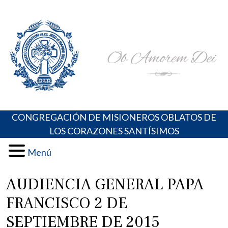
Skip
Portal de los Padres Oblatos. Advocaciones Marianas,
Misioneros Oblatos o.cc.ss
to
Oraciones, Música religiosa y más
content
CONGREGACIÓN DE MISIONEROS OBLATOS DE
LOS CORAZONES SANTÍSIMOS
Menú
AUDIENCIA GENERAL PAPA
FRANCISCO 2 DE
SEPTIEMBRE DE 2015