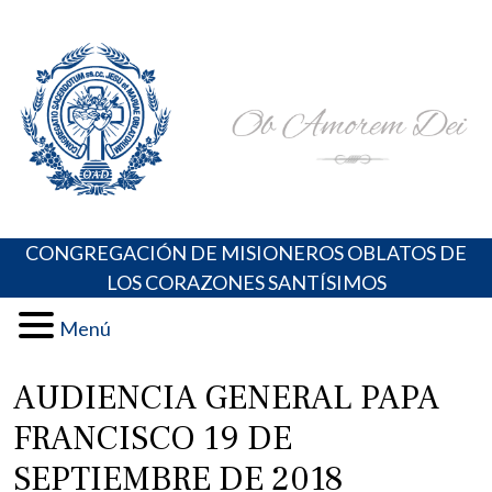
Skip
Portal de los Padres Oblatos. Advocaciones Marianas,
Misioneros Oblatos o.cc.ss
to
Oraciones, Música religiosa y más
content
CONGREGACIÓN DE MISIONEROS OBLATOS DE
LOS CORAZONES SANTÍSIMOS
Menú
AUDIENCIA GENERAL PAPA
FRANCISCO 19 DE
SEPTIEMBRE DE 2018