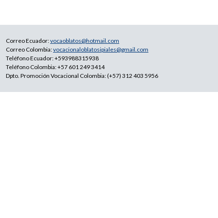
Correo Ecuador:
vocaoblatos@hotmail.com
Correo Colombia:
vocacionaloblatosipiales@gmail.com
Teléfono Ecuador: +593988315938
Teléfono Colombia: +57 601 249 3414
Dpto. Promoción Vocacional Colombia: (+57) 312 403 5956