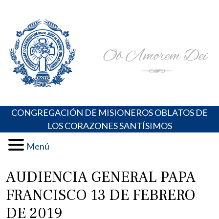
Skip
Portal de los Padres Oblatos. Advocaciones Marianas,
Misioneros Oblatos o.cc.ss
to
Oraciones, Música religiosa y más
content
CONGREGACIÓN DE MISIONEROS OBLATOS DE
LOS CORAZONES SANTÍSIMOS
Menú
AUDIENCIA GENERAL PAPA
FRANCISCO 13 DE FEBRERO
DE 2019