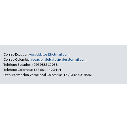
Correo Ecuador:
vocaoblatos@hotmail.com
Correo Colombia:
vocacionaloblatosipiales@gmail.com
Teléfono Ecuador: +593988315938
Teléfono Colombia: +57 601 249 3414
Dpto. Promoción Vocacional Colombia: (+57) 312 403 5956