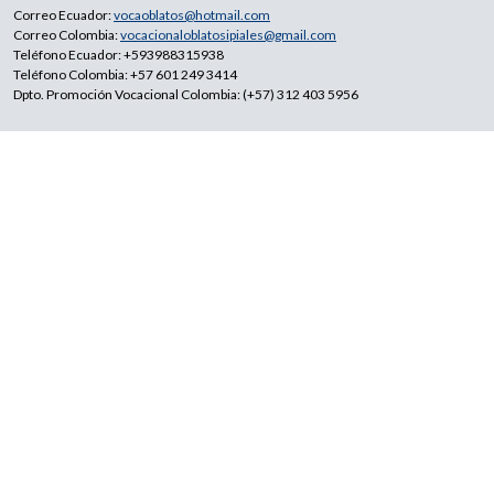
Correo Ecuador:
vocaoblatos@hotmail.com
Correo Colombia:
vocacionaloblatosipiales@gmail.com
Teléfono Ecuador: +593988315938
Teléfono Colombia: +57 601 249 3414
Dpto. Promoción Vocacional Colombia: (+57) 312 403 5956