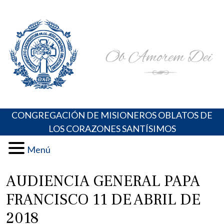
Skip
Portal de los Padres Oblatos. Advocaciones Marianas,
Misioneros Oblatos o.cc.ss
to
Oraciones, Música religiosa y más
content
CONGREGACIÓN DE MISIONEROS OBLATOS DE
LOS CORAZONES SANTÍSIMOS
Menú
AUDIENCIA GENERAL PAPA
FRANCISCO 11 DE ABRIL DE
2018