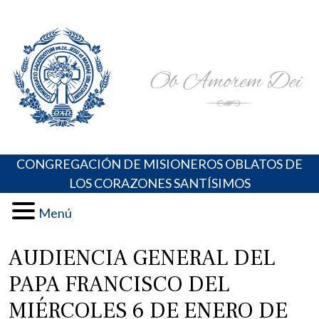
Skip
Portal de los Padres Oblatos. Advocaciones Marianas,
Misioneros Oblatos o.cc.ss
to
Oraciones, Música religiosa y más
content
CONGREGACIÓN DE MISIONEROS OBLATOS DE
LOS CORAZONES SANTÍSIMOS
Menú
AUDIENCIA GENERAL DEL
PAPA FRANCISCO DEL
MIÉRCOLES 6 DE ENERO DE