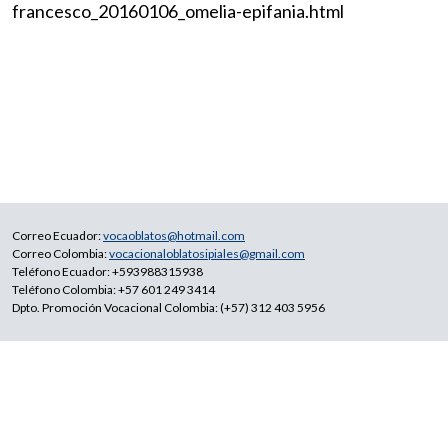
francesco_20160106_omelia-epifania.html
Correo Ecuador:
vocaoblatos@hotmail.com
Correo Colombia:
vocacionaloblatosipiales@gmail.com
Teléfono Ecuador: +593988315938
Teléfono Colombia: +57 601 249 3414
Dpto. Promoción Vocacional Colombia: (+57) 312 403 5956