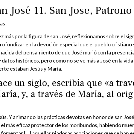
n José 11. San Jose, Patron
as!
z más por la figura de san José, reflexionamos sobre el sig
 profundizar en la devoción especial que el pueblo cristian
acida del pensamiento de que José murió con la presencia 
 datos históricos, pero como no se ve más a José en la vida
erte estaban Jesús y María.
ce un siglo, escribía que «a trav
ía, y, a través de María, al ori
ús. Y animando las prácticas devotas en honor de san José, 
 más eficaz protector de los moribundos, habiendo muerto
 fomentar […] aquellas piadosas asociaciones que se han es