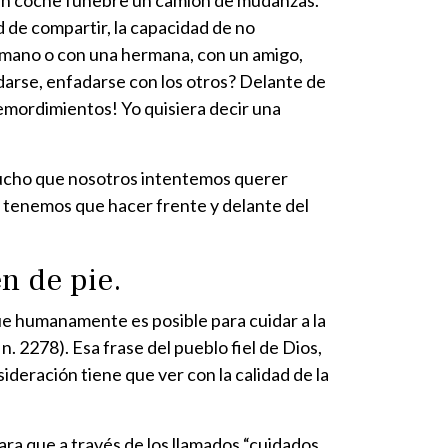
de un coche fúnebre un camión de mudanzas.
 de compartir, la capacidad de no
ermano o con una hermana, con un amigo,
darse, enfadarse con los otros? Delante de
remordimientos! Yo quisiera decir una
r mucho que nosotros intentemos querer
 tenemos que hacer frente y delante del
n de pie.
ue humanamente es posible para cuidar a la
. 2278). Esa frase del pueblo fiel de Dios,
sideración tiene que ver con la calidad de la
ra que a través de los llamados “cuidados