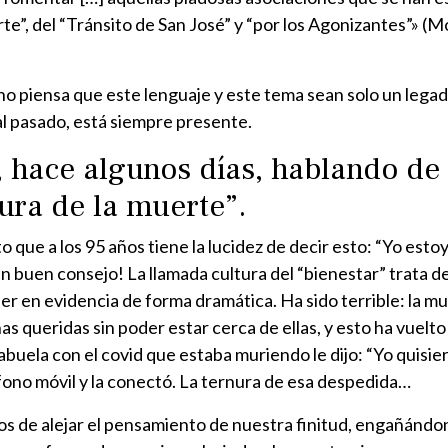
e”, del “Tránsito de San José” y “por los Agonizantes”» (M
 piensa que este lenguaje y este tema sean solo un legad
al pasado, está siempre presente.
, hace algunos días, hablando de
ura de la muerte”.
 que a los 95 años tiene la lucidez de decir esto: “Yo estoy
 buen consejo! La llamada cultura del “bienestar” trata de 
er en evidencia de forma dramática. Ha sido terrible: la m
 queridas sin poder estar cerca de ellas, y esto ha vuelto
uela con el covid que estaba muriendo le dijo: “Yo quisier
léfono móvil y la conectó. La ternura de esa despedida…
ios de alejar el pensamiento de nuestra finitud, engañándon