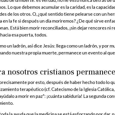
oledad de la muerte: es verdad, no he visto nunca detrás 
os. Lo que debemos acumular es la caridad, es la capacidad
es de los otros. O, ¿qué sentido tiene pelearse con un h
a en la fe si después un día moriremos? ¿De qué sirve enfa
n. Está bien morir reconciliados, ¡sin dejar rencores ni 
hacia esa puerta, todos.
omo un ladrón, así dice Jesús: llega como un ladrón, y po
ramando nuestra propia muerte, permanece un evento al que
a nosotros cristianos permanece
 precisamente por esto, después de haber hecho todo lo q
amiento terapéutico (cf. Catecismo de la Iglesia Católica, n
 “ayúdalo a morir en paz”: ¡cuánta sabiduría! La segunda con
imiento.
da la ayuda que la medicina se está esforzando por dar, pa