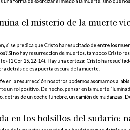
 es una forma de exorcizar el miedo a la muerte, sino que n
mina el misterio de la muerte vi
bien, si se predica que Cristo ha resucitado de entre los m
? Si no hay resurrección de muertos, tampoco Cristo resuci
fe» (1 Cor 15,12-14). Hay una certeza: Cristo ha resucitado
pera detrás de esa puerta oscura de la muerte.
fe en la resurrección nosotros podemos asomarnos al abis
e un rol positivo. De hecho, pensar en la muerte, iluminada
sto, detrás de un coche fúnebre, un camión de mudanzas! De
da en los bolsillos del sudario: n