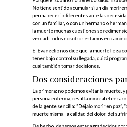
Porque el sudario no tiene bolsillos. Esa s
No tiene sentido acumular si un día morirem
permanecer indiferentes ante las necesidad
con un familiar, o con un hermano o herman
la muerte muchas cuestiones se redimensiona
verdad: todos nosotros estamos en camino 
El Evangelio nos dice que la muerte llega c
tener bajo control su llegada, quizá prog
cual también tomar decisiones.
Dos consideraciones par
La primera: no podemos evitar la muerte, y
persona enferma, resulta inmoral el encarniz
de la gente sencilla: “Déjalo morir en paz”,
muerte misma, la calidad del dolor, del sufr
De hecho, debemos estar agradecidos por to