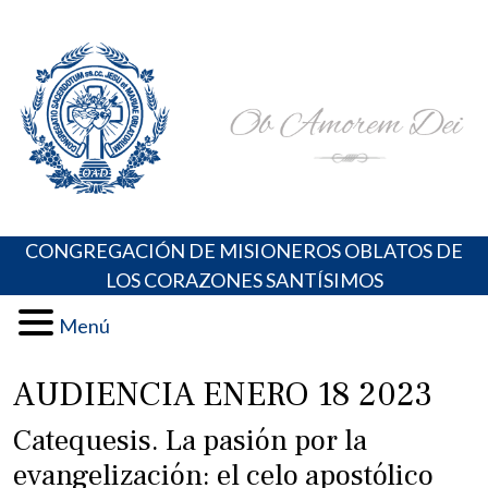
Skip
Portal de los Padres Oblatos. Advocaciones Marianas,
Misioneros Oblatos o.cc.ss
to
Oraciones, Música religiosa y más
content
CONGREGACIÓN DE MISIONEROS OBLATOS DE
LOS CORAZONES SANTÍSIMOS
Menú
AUDIENCIA ENERO 18 2023
Catequesis. La pasión por la
evangelización: el celo apostólico