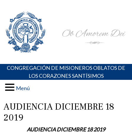
Skip
Portal de los Padres Oblatos. Advocaciones Marianas,
Misioneros Oblatos o.cc.ss
to
Oraciones, Música religiosa y más
content
CONGREGACIÓN DE MISIONEROS OBLATOS DE
LOS CORAZONES SANTÍSIMOS
Menú
AUDIENCIA DICIEMBRE 18
2019
AUDIENCIA DICIEMBRE 18 2019