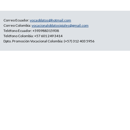
Correo Ecuador:
vocaoblatos@hotmail.com
Correo Colombia:
vocacionaloblatosipiales@gmail.com
Teléfono Ecuador: +593988315938
Teléfono Colombia: +57 601 249 3414
Dpto. Promoción Vocacional Colombia: (+57) 312 403 5956