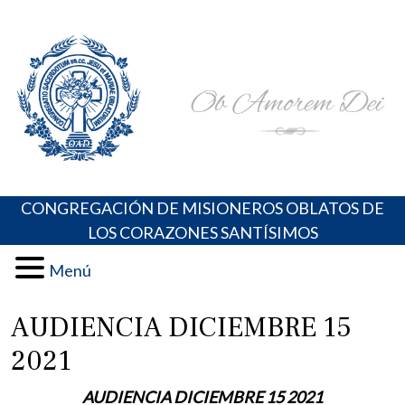
Skip
Portal de los Padres Oblatos. Advocaciones Marianas,
Misioneros Oblatos o.cc.ss
to
Oraciones, Música religiosa y más
content
CONGREGACIÓN DE MISIONEROS OBLATOS DE
LOS CORAZONES SANTÍSIMOS
Menú
AUDIENCIA DICIEMBRE 15
2021
AUDIENCIA DICIEMBRE 15 2021