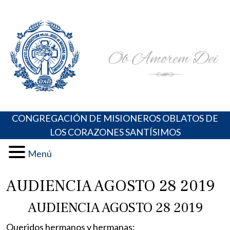
Skip
Portal de los Padres Oblatos. Advocaciones Marianas,
Misioneros Oblatos o.cc.ss
to
Oraciones, Música religiosa y más
content
CONGREGACIÓN DE MISIONEROS OBLATOS DE
LOS CORAZONES SANTÍSIMOS
Menú
AUDIENCIA AGOSTO 28 2019
AUDIENCIA AGOSTO 28 2019
Queridos hermanos y hermanas: