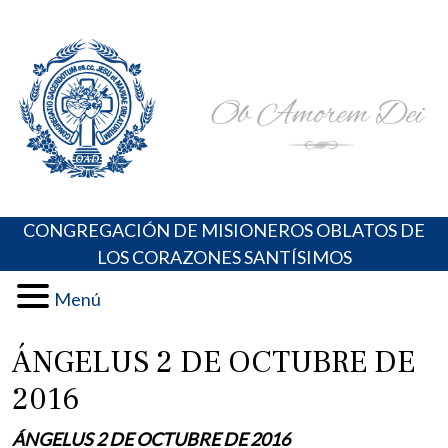
Skip
Portal de los Padres Oblatos. Advocaciones Marianas,
Misioneros Oblatos o.cc.ss
to
Oraciones, Música religiosa y más
content
CONGREGACIÓN DE MISIONEROS OBLATOS DE
LOS CORAZONES SANTÍSIMOS
Menú
ÁNGELUS 2 DE OCTUBRE DE
2016
ÁNGELUS 2 DE OCTUBRE DE 2016