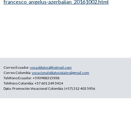
francesco_angelus-azerbaijan_20161002.html
Correo Ecuador:
vocaoblatos@hotmail.com
Correo Colombia:
vocacionaloblatosipiales@gmail.com
Teléfono Ecuador: +593988315938
Teléfono Colombia: +57 601 249 3414
Dpto. Promoción Vocacional Colombia: (+57) 312 403 5956