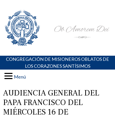
Skip
Portal de los Padres Oblatos. Advocaciones Marianas,
Misioneros Oblatos o.cc.ss
to
Oraciones, Música religiosa y más
content
CONGREGACIÓN DE MISIONEROS OBLATOS DE
LOS CORAZONES SANTÍSIMOS
Menú
AUDIENCIA GENERAL DEL
PAPA FRANCISCO DEL
MIÉRCOLES 16 DE