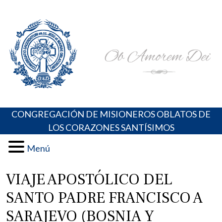
Skip
Portal de los Padres Oblatos. Advocaciones Marianas,
Misioneros Oblatos o.cc.ss
to
Oraciones, Música religiosa y más
content
CONGREGACIÓN DE MISIONEROS OBLATOS DE
LOS CORAZONES SANTÍSIMOS
Menú
VIAJE APOSTÓLICO DEL
SANTO PADRE FRANCISCO A
SARAJEVO (BOSNIA Y