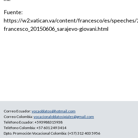
Fuente:
https://w2.vatican.va/content/francesco/es/speeches
francesco_20150606_sarajevo-giovani.html
Correo Ecuador:
vocaoblatos@hotmail.com
Correo Colombia:
vocacionaloblatosipiales@gmail.com
Teléfono Ecuador: +593988315938
Teléfono Colombia: +57 601 249 3414
Dpto. Promoción Vocacional Colombia: (+57) 312 403 5956