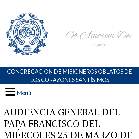
Skip
Portal de los Padres Oblatos. Advocaciones Marianas,
Misioneros Oblatos o.cc.ss
to
Oraciones, Música religiosa y más
content
CONGREGACIÓN DE MISIONEROS OBLATOS DE
LOS CORAZONES SANTÍSIMOS
Menú
AUDIENCIA GENERAL DEL
PAPA FRANCISCO DEL
MIÉRCOLES 25 DE MARZO DE