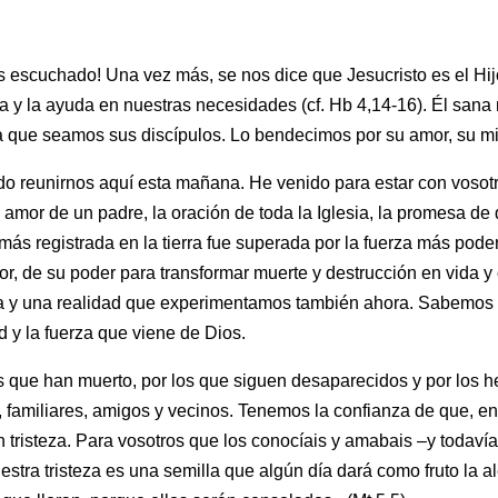
escuchado! Una vez más, se nos dice que Jesucristo es el Hij
cia y la ayuda en nuestras necesidades (cf. Hb 4,14-16). Él san
ra que seamos sus discípulos. Lo bendecimos por su amor, su m
do reunirnos aquí esta mañana. He venido para estar con vosotr
l amor de un padre, la oración de toda la Iglesia, la promesa d
más registrada en la tierra fue superada por la fuerza más pode
, de su poder para transformar muerte y destrucción en vida y 
a y una realidad que experimentamos también ahora. Sabemos q
d y la fuerza que viene de Dios.
s que han muerto, por los que siguen desaparecidos y por los
s, familiares, amigos y vecinos. Tenemos la confianza de que, e
 tristeza. Para vosotros que los conocíais y amabais –y todavía
estra tristeza es una semilla que algún día dará como fruto la 