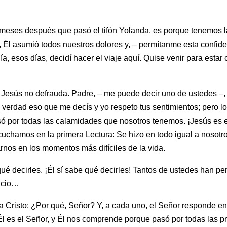
4 meses después que pasó el tifón Yolanda, es porque tenemos l
n, Él asumió todos nuestros dolores y, – permítanme esta confi
día, esos días, decidí hacer el viaje aquí. Quise venir para esta
 Jesús no defrauda. Padre, – me puede decir uno de ustedes –, 
Es verdad eso que me decís y yo respeto tus sentimientos; pero l
ó por todas las calamidades que nosotros tenemos. ¡Jesús es el
uchamos en la primera Lectura: Se hizo en todo igual a nosot
nos en los momentos más difíciles de la vida.
ué decirles. ¡Él sí sabe qué decirles! Tantos de ustedes han pe
encio…
 Cristo: ¿Por qué, Señor? Y, a cada uno, el Señor responde en
 Él es el Señor, y Él nos comprende porque pasó por todas las 