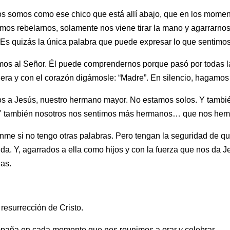
tros somos como ese chico que está allí abajo, que en los mome
 rebelarnos, solamente nos viene tirar la mano y agarrarnos d
. Es quizás la única palabra que puede expresar lo que sentim
os al Señor. Él puede comprendernos porque pasó por todas l
lera y con el corazón digámosle: “Madre”. En silencio, hagamos
s a Jesús, nuestro hermano mayor. No estamos solos. Y tamb
. Y también nosotros nos sentimos más hermanos… que nos hem
enme si no tengo otras palabras. Pero tengan la seguridad de q
uda. Y, agarrados a ella como hijos y con la fuerza que nos da
as.
resurrección de Cristo.
paña en cada momento que nos reunimos a orar y celebrar.