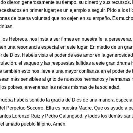
ndo dieron generosamente su tiempo, su dinero y sus recursos.
cesitados en primer lugar; es un ejemplo a seguir. Pido a los l
ersonas de buena voluntad que no cejen en su empeño. Es mucho
tinúan.
 los Hebreos, nos insta a ser firmes en nuestra fe, a perseverar,
enen una resonancia especial en este lugar. En medio de un gran
 amor de Dios. Habéis visto el poder de ese amor en la generosi
ulación, el saqueo y las respuestas fallidas a este gran drama
e también esto nos lleve a una mayor confianza en el poder de l
 sean más sensibles al grito de nuestros hermanos y hermanas
a los pobres, envenenan las raíces mismas de la sociedad.
ueba habéis sentido la gracia de Dios de una manera especial 
el Perpetuo Socorro. Ella es nuestra Madre. Que os ayude a per
 santos Lorenzo Ruiz y Pedro Calungsod, y todos los demás santo
el amado pueblo filipino. Amén.