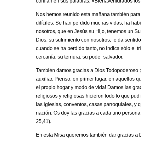
confían en sus palabras: «Bienaventurados los 
Nos hemos reunido esta mañana también para d
difíciles. Se han perdido muchas vidas, ha hab
nosotros, que en Jesús su Hijo, tenemos un S
Dios, su sufrimiento con nosotros, le da sentid
cuando se ha perdido tanto, no indica sólo el tr
cercanía, su ternura, su poder salvador.
También damos gracias a Dios Todopoderoso por
auxiliar. Pienso, en primer lugar, en aquellos 
el propio hogar y modo de vida! Damos las grac
religiosos y religiosas hicieron todo lo que p
las iglesias, conventos, casas parroquiales, y q
nación. Os doy las gracias a cada uno personal
25,41).
En esta Misa queremos también dar gracias a D