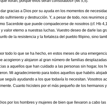
que lloran, porque ellos serán consolados» (Mt 5,5).
ar gracias a Dios por su ayuda en los momentos de necesidad.
ido sufrimiento y destrucción. Y, a pesar de todo, nos reunimos
umo Sacerdote que puede compadecerse de nosotros (cf. Hb 4,15
o y valor eterno a nuestras luchas. Vuestro deseo de darle las gr
iunfo de la resistencia y la fortaleza del pueblo filipino, sino t
 todo lo que se ha hecho, en estos meses de una emergencia s
que acogieron y alojaron al gran número de familias desplazadas
ias a aquellos que han cuidado a las personas sin hogar, los hu
udieron. Mi agradecimiento para todos aquellos que habéis aloja
ue seguís ayudando a los que todavía lo necesitan. Vosotros acre
mente. Cuanto hicisteis por el más pequeño de los hermanos y he
ios por los hombres y mujeres de bien que llevaron a cabo las