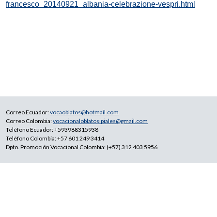
francesco_20140921_albania-celebrazione-vespri.html
Correo Ecuador:
vocaoblatos@hotmail.com
Correo Colombia:
vocacionaloblatosipiales@gmail.com
Teléfono Ecuador: +593988315938
Teléfono Colombia: +57 601 249 3414
Dpto. Promoción Vocacional Colombia: (+57) 312 403 5956