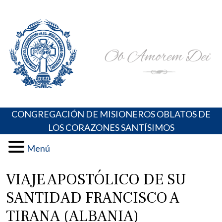
Skip
Portal de los Padres Oblatos. Advocaciones Marianas,
Misioneros Oblatos o.cc.ss
to
Oraciones, Música religiosa y más
content
CONGREGACIÓN DE MISIONEROS OBLATOS DE
LOS CORAZONES SANTÍSIMOS
Menú
VIAJE APOSTÓLICO DE SU
SANTIDAD FRANCISCO A
TIRANA (ALBANIA)