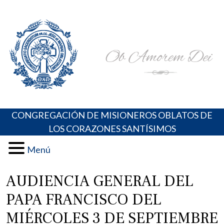
Skip
Portal de los Padres Oblatos. Advocaciones Marianas,
Misioneros Oblatos o.cc.ss
to
Oraciones, Música religiosa y más
content
CONGREGACIÓN DE MISIONEROS OBLATOS DE
LOS CORAZONES SANTÍSIMOS
Menú
AUDIENCIA GENERAL DEL
PAPA FRANCISCO DEL
MIÉRCOLES 3 DE SEPTIEMBRE