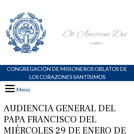
Skip
Portal de los Padres Oblatos. Advocaciones Marianas,
Misioneros Oblatos o.cc.ss
to
Oraciones, Música religiosa y más
content
CONGREGACIÓN DE MISIONEROS OBLATOS DE
LOS CORAZONES SANTÍSIMOS
Menú
AUDIENCIA GENERAL DEL
PAPA FRANCISCO DEL
MIÉRCOLES 29 DE ENERO DE