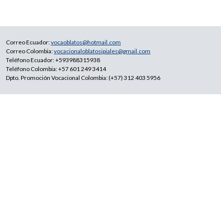
Correo Ecuador:
vocaoblatos@hotmail.com
Correo Colombia:
vocacionaloblatosipiales@gmail.com
Teléfono Ecuador: +593988315938
Teléfono Colombia: +57 601 249 3414
Dpto. Promoción Vocacional Colombia: (+57) 312 403 5956