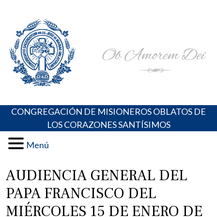
Skip
Portal de los Padres Oblatos. Advocaciones Marianas,
Misioneros Oblatos o.cc.ss
to
Oraciones, Música religiosa y más
content
CONGREGACIÓN DE MISIONEROS OBLATOS DE
LOS CORAZONES SANTÍSIMOS
Menú
AUDIENCIA GENERAL DEL
PAPA FRANCISCO DEL
MIÉRCOLES 15 DE ENERO DE