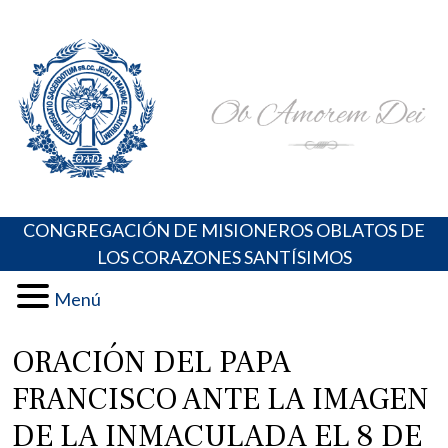
Skip
Portal de los Padres Oblatos. Advocaciones Marianas,
Misioneros Oblatos o.cc.ss
to
Oraciones, Música religiosa y más
content
CONGREGACIÓN DE MISIONEROS OBLATOS DE
LOS CORAZONES SANTÍSIMOS
Menú
ORACIÓN DEL PAPA
FRANCISCO ANTE LA IMAGEN
DE LA INMACULADA EL 8 DE