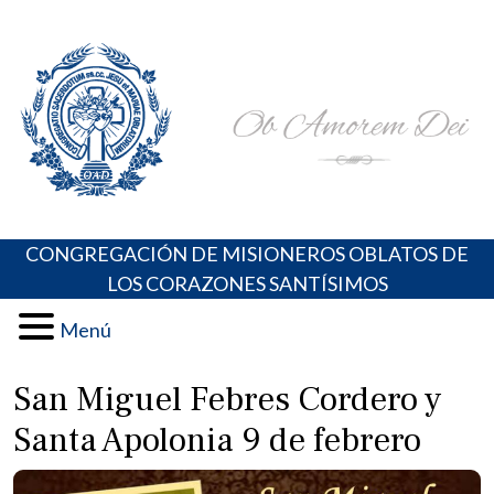
Skip
Portal de los Padres Oblatos. Advocaciones Marianas,
Misioneros Oblatos o.cc.ss
to
Oraciones, Música religiosa y más
content
CONGREGACIÓN DE MISIONEROS OBLATOS DE
LOS CORAZONES SANTÍSIMOS
Menú
San Miguel Febres Cordero y
Santa Apolonia 9 de febrero