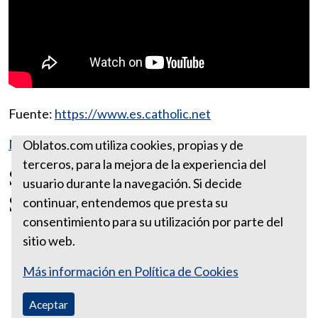
Fuente:
https://www.es.catholic.net
Más reflexiones de febrero
Oblatos.com utiliza cookies, propias y de
terceros, para la mejora de la experiencia del
San Miguel Febres Cordero y
usuario durante la navegación. Si decide
Santa Apolonia
continuar, entendemos que presta su
consentimiento para su utilización por parte del
sitio web.
Más información en Política de Cookies
Aceptar