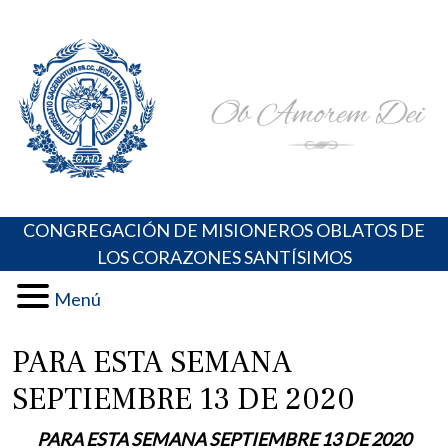
Skip
Portal de los Padres Oblatos. Advocaciones Marianas,
Misioneros Oblatos o.cc.ss
to
Oraciones, Música religiosa y más
content
CONGREGACIÓN DE MISIONEROS OBLATOS DE
LOS CORAZONES SANTÍSIMOS
Menú
PARA ESTA SEMANA
SEPTIEMBRE 13 DE 2020
PARA ESTA SEMANA SEPTIEMBRE 13 DE 2020