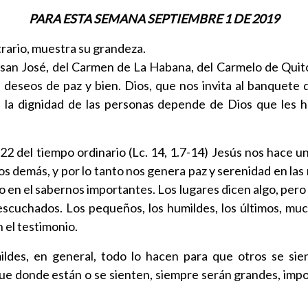
PARA ESTA SEMANA SEPTIEMBRE 1 DE 2019
trario, muestra su grandeza.
 san José, del Carmen de La Habana, del Carmelo de Quito
eseos de paz y bien. Dios, que nos invita al banquete de
a dignidad de las personas depende de Dios que les hab
22 del tiempo ordinario (Lc. 14, 1.7-14) Jesús nos hace 
s demás, y por lo tanto nos genera paz y serenidad en las r
 en el sabernos importantes. Los lugares dicen algo, per
escuchados. Los pequeños, los humildes, los últimos, mu
 el testimonio.
ldes, en general, todo lo hacen para que otros se sie
e donde están o se sienten, siempre serán grandes, impor