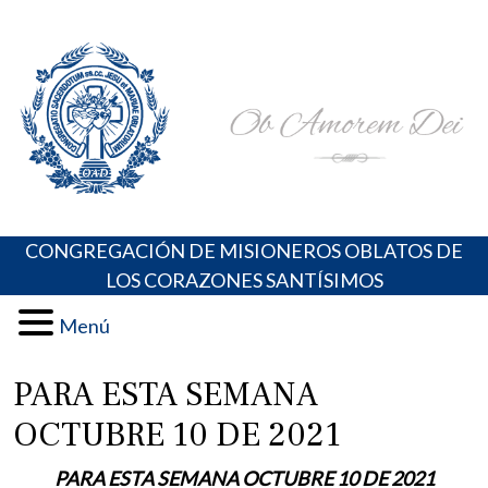
Skip
Portal de los Padres Oblatos. Advocaciones Marianas,
Misioneros Oblatos o.cc.ss
to
Oraciones, Música religiosa y más
content
CONGREGACIÓN DE MISIONEROS OBLATOS DE
LOS CORAZONES SANTÍSIMOS
Menú
PARA ESTA SEMANA
OCTUBRE 10 DE 2021
PARA ESTA SEMANA OCTUBRE 10 DE 2021