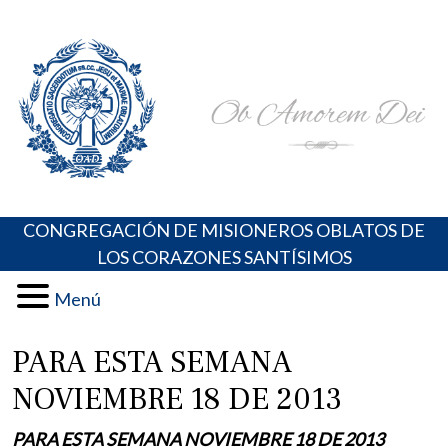
Skip
Portal de los Padres Oblatos. Advocaciones Marianas,
Misioneros Oblatos o.cc.ss
to
Oraciones, Música religiosa y más
content
CONGREGACIÓN DE MISIONEROS OBLATOS DE
LOS CORAZONES SANTÍSIMOS
Menú
PARA ESTA SEMANA
NOVIEMBRE 18 DE 2013
PARA ESTA SEMANA NOVIEMBRE 18 DE 2013