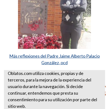
Más reflexiones del Padre Jaime Alberto Palacio
González, ocd
Santa Sede
Oblatos.com utiliza cookies, propias y de
terceros, para la mejora de la experiencia del
PARA ESTA SEMANA
usuario durante la navegación. Si decide
NOVIEMBRE 18 DE 2013
continuar, entendemos que presta su
consentimiento para su utilización por parte del
sitio web.