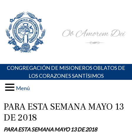
Skip
Portal de los Padres Oblatos. Advocaciones Marianas,
Misioneros Oblatos o.cc.ss
to
Oraciones, Música religiosa y más
content
CONGREGACIÓN DE MISIONEROS OBLATOS DE
LOS CORAZONES SANTÍSIMOS
Menú
PARA ESTA SEMANA MAYO 13
DE 2018
PARA ESTA SEMANA MAYO 13 DE 2018