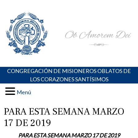
Skip
Portal de los Padres Oblatos. Advocaciones Marianas,
Misioneros Oblatos o.cc.ss
to
Oraciones, Música religiosa y más
content
CONGREGACIÓN DE MISIONEROS OBLATOS DE
LOS CORAZONES SANTÍSIMOS
Menú
PARA ESTA SEMANA MARZO
17 DE 2019
PARA ESTA SEMANA MARZO 17 DE 2019