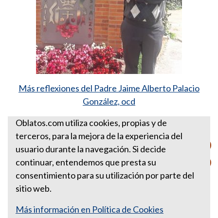
Más reflexiones del Padre Jaime Alberto Palacio
González, ocd
Fuente:
http://ow.ly/puyd30o4tfI
Oblatos.com utiliza cookies, propias y de
terceros, para la mejora de la experiencia del
PARA ESTA SEMANA MARZO
usuario durante la navegación. Si decide
17 DE 2019
continuar, entendemos que presta su
consentimiento para su utilización por parte del
sitio web.
Más información en Política de Cookies