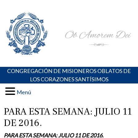
Skip
Portal de los Padres Oblatos. Advocaciones Marianas,
Misioneros Oblatos o.cc.ss
to
Oraciones, Música religiosa y más
content
CONGREGACIÓN DE MISIONEROS OBLATOS DE
LOS CORAZONES SANTÍSIMOS
Menú
PARA ESTA SEMANA: JULIO 11
DE 2016.
PARA ESTA SEMANA: JULIO 11 DE 2016.