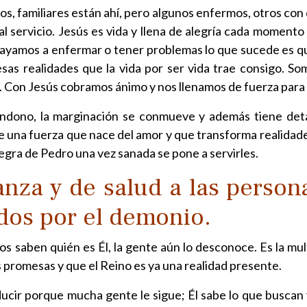
s, familiares están ahí, pero algunos enfermos, otros con d
 servicio. Jesús es vida y llena de alegría cada momento 
vayamos a enfermar o tener problemas lo que sucede es q
esas realidades que la vida por ser vida trae consigo. So
n. Con Jesús cobramos ánimo y nos llenamos de fuerza para
 abandono, la marginación se conmueve y además tiene de
ene una fuerza que nace del amor y que transforma realidade
uegra de Pedro una vez sanada se pone a servirles.
anza y de salud a las persona
idos por el demonio.
os saben quién es Él, la gente aún lo desconoce. Es la mu
s promesas y que el Reino es ya una realidad presente.
ducir porque mucha gente le sigue; Él sabe lo que buscan 