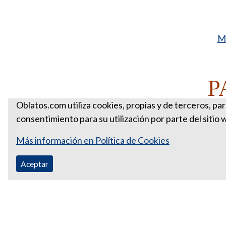
Má
P
Oblatos.com utiliza cookies, propias y de terceros, pa
consentimiento para su utilización por parte del sitio 
Más información en Política de Cookies
Aceptar
Correo Ecuador:
vocaoblatos@hotmail.com
Correo Colombia:
vocacionaloblatosipiales@gmail.com
Teléfono Ecuador: +593988315938