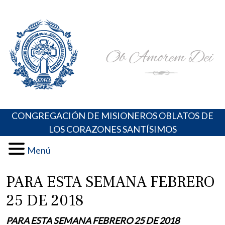
Skip
Portal de los Padres Oblatos. Advocaciones Marianas,
Misioneros Oblatos o.cc.ss
to
Oraciones, Música religiosa y más
content
CONGREGACIÓN DE MISIONEROS OBLATOS DE
LOS CORAZONES SANTÍSIMOS
Menú
PARA ESTA SEMANA FEBRERO
25 DE 2018
PARA ESTA SEMANA FEBRERO 25 DE 2018