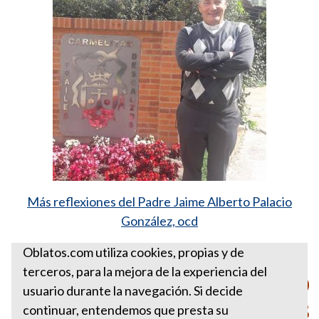
Más reflexiones del Padre Jaime Alberto Palacio
González, ocd
Fuente:
http://ow.ly/4XYD30moXKZ
Oblatos.com utiliza cookies, propias y de
terceros, para la mejora de la experiencia del
PARA ESTA SEMANA FEBRERO
usuario durante la navegación. Si decide
25 DE 2018
continuar, entendemos que presta su