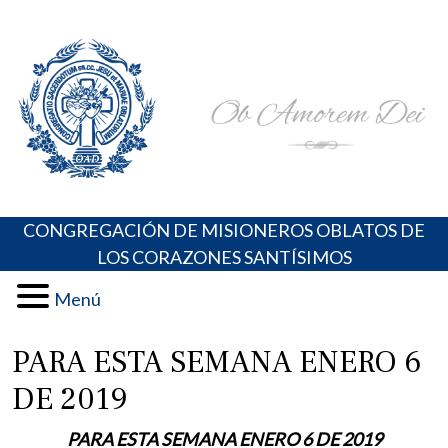
Skip
Portal de los Padres Oblatos. Advocaciones Marianas,
Misioneros Oblatos o.cc.ss
to
Oraciones, Música religiosa y más
content
CONGREGACIÓN DE MISIONEROS OBLATOS DE
LOS CORAZONES SANTÍSIMOS
Menú
PARA ESTA SEMANA ENERO 6
DE 2019
PARA ESTA SEMANA ENERO 6 DE 2019