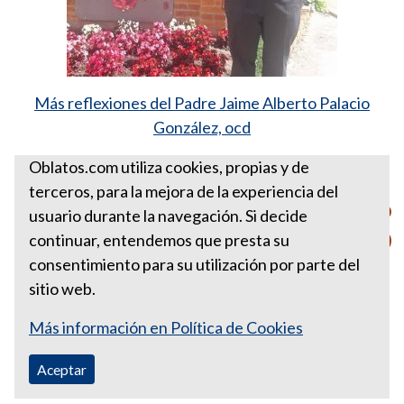
Más reflexiones del Padre Jaime Alberto Palacio
González, ocd
Fuente:
http://ow.ly/6Q8h30ncOXb
Oblatos.com utiliza cookies, propias y de
terceros, para la mejora de la experiencia del
PARA ESTA SEMANA ENERO 6
usuario durante la navegación. Si decide
DE 2019
continuar, entendemos que presta su
consentimiento para su utilización por parte del
sitio web.
Más información en Política de Cookies
Aceptar