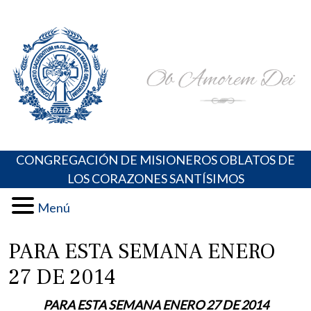
Skip
Portal de los Padres Oblatos. Advocaciones Marianas,
Misioneros Oblatos o.cc.ss
to
Oraciones, Música religiosa y más
content
CONGREGACIÓN DE MISIONEROS OBLATOS DE
LOS CORAZONES SANTÍSIMOS
Menú
PARA ESTA SEMANA ENERO
27 DE 2014
PARA ESTA SEMANA ENERO 27 DE 2014