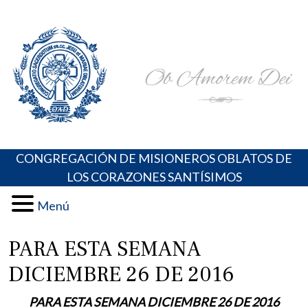
Skip
Portal de los Padres Oblatos. Advocaciones Marianas,
Misioneros Oblatos o.cc.ss
to
Oraciones, Música religiosa y más
content
CONGREGACIÓN DE MISIONEROS OBLATOS DE
LOS CORAZONES SANTÍSIMOS
Menú
PARA ESTA SEMANA
DICIEMBRE 26 DE 2016
PARA ESTA SEMANA DICIEMBRE 26 DE 2016