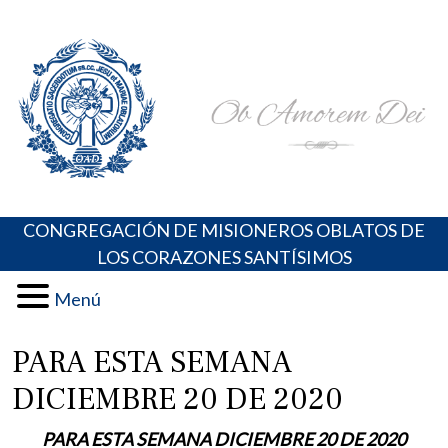
Skip
Portal de los Padres Oblatos. Advocaciones Marianas,
Misioneros Oblatos o.cc.ss
to
Oraciones, Música religiosa y más
content
CONGREGACIÓN DE MISIONEROS OBLATOS DE
LOS CORAZONES SANTÍSIMOS
Menú
PARA ESTA SEMANA
DICIEMBRE 20 DE 2020
PARA ESTA SEMANA DICIEMBRE 20 DE 2020