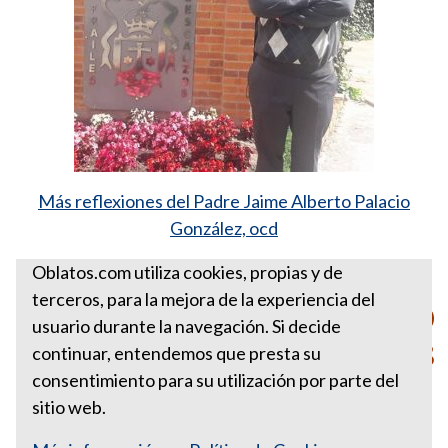
Más reflexiones del Padre Jaime Alberto Palacio
González, ocd
Fuente:
http://ow.ly/vKpQ30moWYF
Oblatos.com utiliza cookies, propias y de
terceros, para la mejora de la experiencia del
PARA ESTA SEMANA AGOSTO
usuario durante la navegación. Si decide
5 DE 2018
continuar, entendemos que presta su
consentimiento para su utilización por parte del
sitio web.