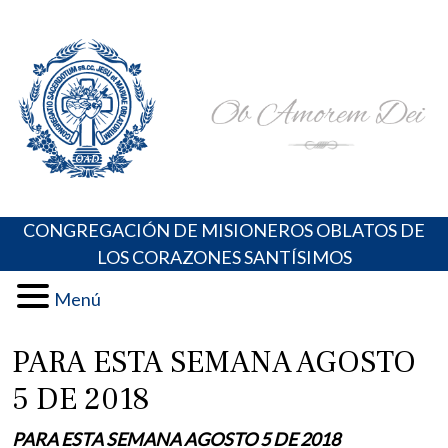
Skip
Portal de los Padres Oblatos. Advocaciones Marianas,
Misioneros Oblatos o.cc.ss
to
Oraciones, Música religiosa y más
content
CONGREGACIÓN DE MISIONEROS OBLATOS DE
LOS CORAZONES SANTÍSIMOS
Menú
PARA ESTA SEMANA AGOSTO
5 DE 2018
PARA ESTA SEMANA AGOSTO 5 DE 2018