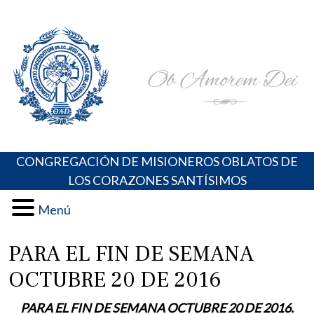
Skip
Portal de los Padres Oblatos. Advocaciones Marianas,
Misioneros Oblatos o.cc.ss
to
Oraciones, Música religiosa y más
content
CONGREGACIÓN DE MISIONEROS OBLATOS DE
LOS CORAZONES SANTÍSIMOS
Menú
PARA EL FIN DE SEMANA
OCTUBRE 20 DE 2016
PARA EL FIN DE SEMANA OCTUBRE 20 DE 2016.