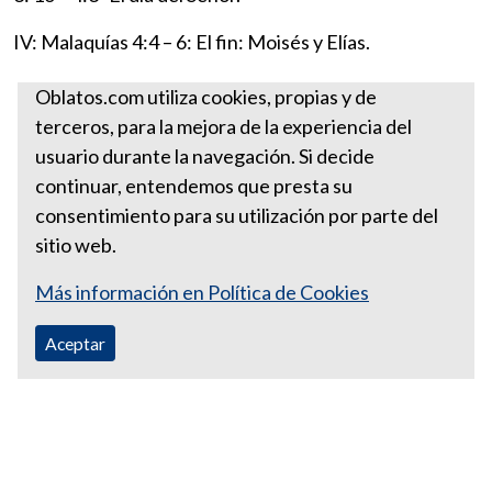
IV: Malaquías 4:4 – 6: El fin: Moisés y Elías.
Santa Sede
Oblatos.com utiliza cookies, propias y de
terceros, para la mejora de la experiencia del
Más libros del Antiguo Testamento
usuario durante la navegación. Si decide
MALAQUIAS
continuar, entendemos que presta su
consentimiento para su utilización por parte del
sitio web.
Más información en Política de Cookies
Aceptar
Correo Ecuador:
vocaoblatos@hotmail.com
Correo Colombia:
vocacionaloblatosipiales@gmail.com
Teléfono Ecuador: +593988315938
Teléfono Colombia: +57 601 249 3414