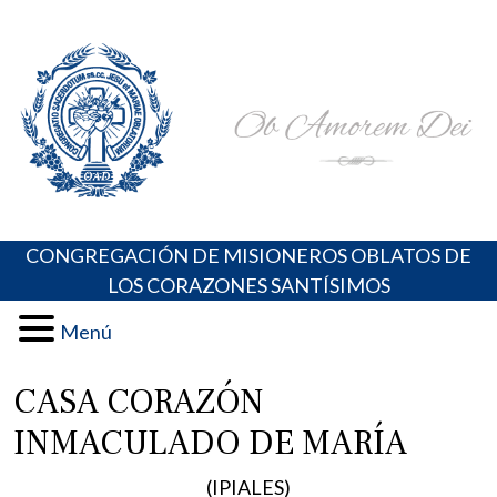
Skip
Portal de los Padres Oblatos. Advocaciones Marianas,
Misioneros Oblatos o.cc.ss
to
Oraciones, Música religiosa y más
content
CONGREGACIÓN DE MISIONEROS OBLATOS DE
LOS CORAZONES SANTÍSIMOS
Menú
CASA CORAZÓN
INMACULADO DE MARÍA
(IPIALES)