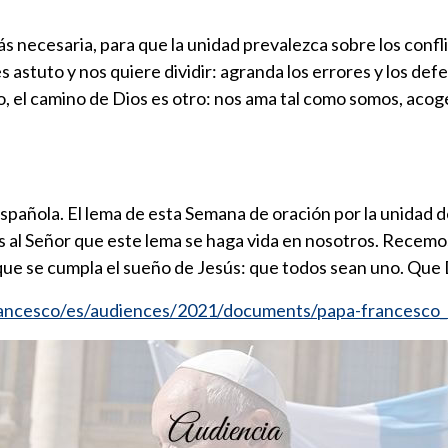
s necesaria, para que la unidad prevalezca sobre los conflic
s astuto y nos quiere dividir: agranda los errores y los def
o, el camino de Dios es otro: nos ama tal como somos, acoge
española. El lema de esta Semana de oración por la unidad 
 al Señor que este lema se haga vida en nosotros. Recemos 
a que se cumpla el sueño de Jesús: que todos sean uno. Que 
francesco/es/audiences/2021/documents/papa-francesco