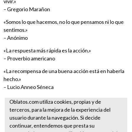
vivir.»
– Gregorio Marañon
«Somos lo que hacemos, no lo que pensamos ni lo que
sentimos.»
– Anónimo
«La respuesta más rápida es la acción.»
– Proverbio americano
«La recompensa de una buena acción está en haberla
hecho.»
– Lucio Anneo Séneca
Fuente:
www.valores.com.mx
Oblatos.com utiliza cookies, propias y de
terceros, para la mejora de la experiencia del
Más valores
usuario durante la navegación. Si decide
ACCIÓN
continuar, entendemos que presta su